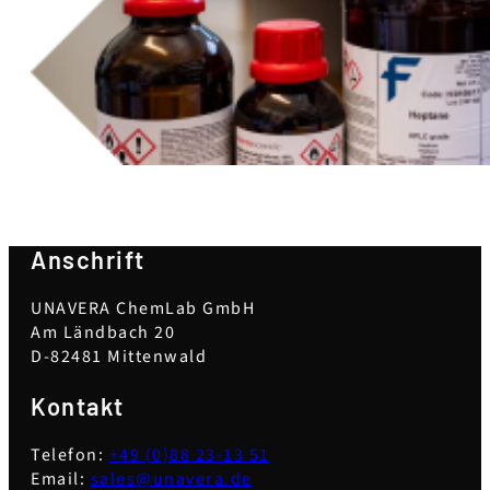
Anschrift
UNAVERA ChemLab GmbH
Am Ländbach 20
D-82481 Mittenwald
Kontakt
Telefon:
+49 (0)88 23-13 51
Email:
sales@unavera.de