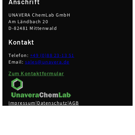
Anschrift
UNAVERA ChemLab GmbH
Am Ländbach 20
D-82481 Mittenwald
Kontakt
Telefon:
+49 (0)88 23-13 51
Email:
sales@unavera.de
Zum Kontaktformular
Impressum
|
Datenschutz
|
AGB