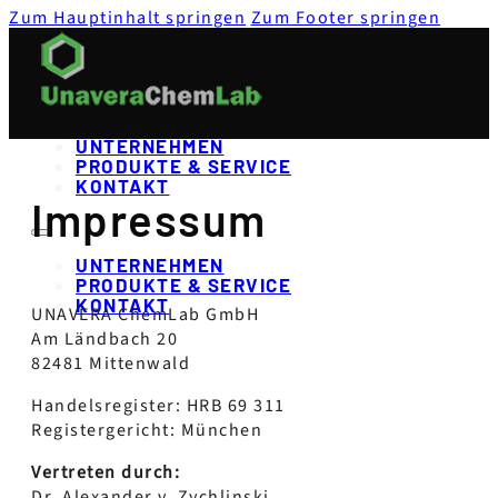
Zum Hauptinhalt springen
Zum Footer springen
UNTERNEHMEN
PRODUKTE & SERVICE
KONTAKT
Impressum
UNTERNEHMEN
PRODUKTE & SERVICE
KONTAKT
UNAVERA ChemLab GmbH
Am Ländbach 20
82481 Mittenwald
Handelsregister: HRB 69 311
Registergericht: München
Vertreten durch:
Dr. Alexander v. Zychlinski