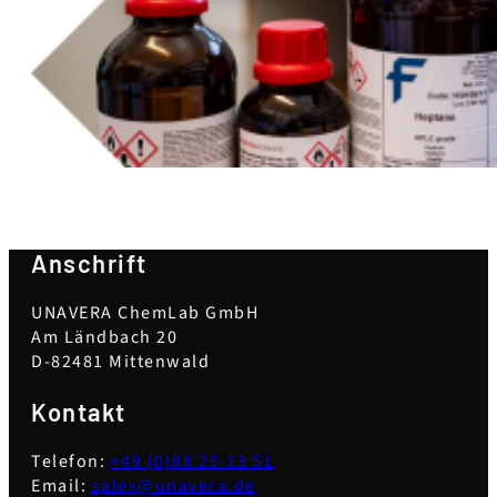
Anschrift
UNAVERA ChemLab GmbH
Am Ländbach 20
D-82481 Mittenwald
Kontakt
Telefon:
+49 (0)88 23-13 51
Email:
sales@unavera.de