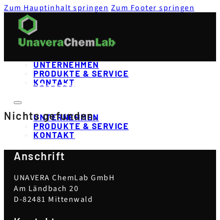
Zum Hauptinhalt springen
Zum Footer springen
UNTERNEHMEN
PRODUKTE & SERVICE
Kategorie:
Allgemein
KONTAKT
Nichts gefunden.
UNTERNEHMEN
PRODUKTE & SERVICE
KONTAKT
Anschrift
UNAVERA ChemLab GmbH
Am Ländbach 20
D-82481 Mittenwald